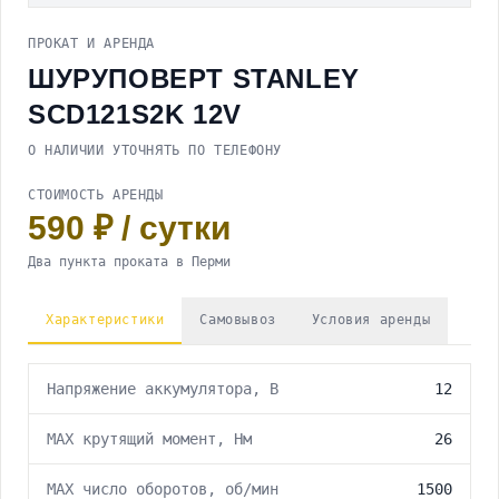
Весь раздел
Тепловые пушки
Электрорубанки
Детекторы
ПРОКАТ И АРЕНДА
Шуруповерты
Весь раздел
Специализированное оборудование
Тепловизоры
Электропилы
Электрические тепловые пушки
ШУРУПОВЕРТ STANLEY
Оптические нивелиры
Весь раздел
Прочее
Ножницы по металлу
Газовые тепловые пушки
Лазерные нивелиры
Паяльники ПВХ
SCD121S2K 12V
Строительные фены
Дизельные тепловые пушки
Весь раздел
Сантехнический инструмент
Дрели электрические
Удлинители
О НАЛИЧИИ УТОЧНЯТЬ ПО ТЕЛЕФОНУ
Резьбонарезной инструмент
Реноваторы
Ручной инструмент
Газорезочное оборудование
Фрезеры
Дополнительное оборудование
СТОИМОСТЬ АРЕНДЫ
Степлеры
590 ₽ / сутки
Гайковерты
Два пункта проката в Перми
Характеристики
Самовывоз
Условия аренды
Напряжение аккумулятора, В
12
МАХ крутящий момент, Нм
26
МАХ число оборотов, об/мин
1500