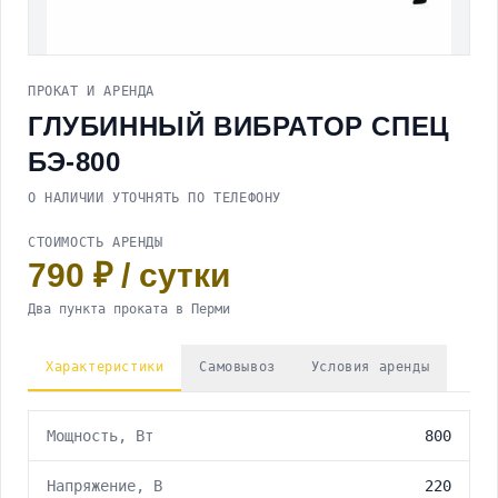
Весь раздел
Тепловые пушки
Электрорубанки
Детекторы
Шуруповерты
Весь раздел
Специализированное оборудование
Тепловизоры
Электропилы
Электрические тепловые пушки
Оптические нивелиры
Весь раздел
Прочее
ПРОКАТ И АРЕНДА
Ножницы по металлу
Газовые тепловые пушки
Лазерные нивелиры
Паяльники ПВХ
Строительные фены
Дизельные тепловые пушки
Весь раздел
ГЛУБИННЫЙ ВИБРАТОР СПЕЦ
Сантехнический инструмент
Дрели электрические
Удлинители
Резьбонарезной инструмент
БЭ-800
Реноваторы
Ручной инструмент
Газорезочное оборудование
Фрезеры
Дополнительное оборудование
О НАЛИЧИИ УТОЧНЯТЬ ПО ТЕЛЕФОНУ
Степлеры
Гайковерты
СТОИМОСТЬ АРЕНДЫ
790 ₽ / сутки
Два пункта проката в Перми
Характеристики
Самовывоз
Условия аренды
Мощность, Вт
800
Напряжение, В
220