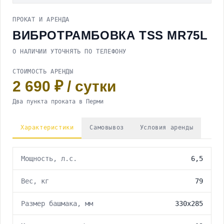
Весь раздел
Тепловые пушки
Электрорубанки
Детекторы
ПРОКАТ И АРЕНДА
Шуруповерты
Весь раздел
Специализированное оборудование
Тепловизоры
Электропилы
Электрические тепловые пушки
ВИБРОТРАМБОВКА TSS MR75L
Оптические нивелиры
Весь раздел
Прочее
Ножницы по металлу
Газовые тепловые пушки
Лазерные нивелиры
Паяльники ПВХ
О НАЛИЧИИ УТОЧНЯТЬ ПО ТЕЛЕФОНУ
Строительные фены
Дизельные тепловые пушки
Весь раздел
Сантехнический инструмент
Дрели электрические
Удлинители
Резьбонарезной инструмент
СТОИМОСТЬ АРЕНДЫ
Реноваторы
Ручной инструмент
Газорезочное оборудование
2 690 ₽ / сутки
Фрезеры
Дополнительное оборудование
Степлеры
Два пункта проката в Перми
Гайковерты
Характеристики
Самовывоз
Условия аренды
Мощность, л.с.
6,5
Вес, кг
79
Размер башмака, мм
330х285