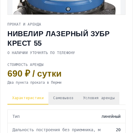
Весь раздел
Тепловые пушки
Электрорубанки
Детекторы
Шуруповерты
Весь раздел
Специализированное оборудование
Тепловизоры
Электропилы
Электрические тепловые пушки
Оптические нивелиры
Весь раздел
Прочее
ПРОКАТ И АРЕНДА
Ножницы по металлу
Газовые тепловые пушки
Лазерные нивелиры
Паяльники ПВХ
Строительные фены
Дизельные тепловые пушки
Весь раздел
НИВЕЛИР ЛАЗЕРНЫЙ ЗУБР
Сантехнический инструмент
Дрели электрические
Удлинители
Резьбонарезной инструмент
КРЕСТ 55
Реноваторы
Ручной инструмент
Газорезочное оборудование
Фрезеры
Дополнительное оборудование
О НАЛИЧИИ УТОЧНЯТЬ ПО ТЕЛЕФОНУ
Степлеры
Гайковерты
СТОИМОСТЬ АРЕНДЫ
690 ₽ / сутки
Два пункта проката в Перми
Характеристики
Самовывоз
Условия аренды
Тип
линейный
Дальность построения без приемника, м
20